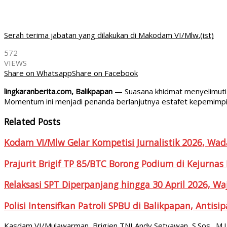
Serah terima jabatan yang dilakukan di Makodam VI/Mlw.(ist)
572
VIEWS
Share on Whatsapp
Share on Facebook
lingkaranberita.com, Balikpapan
— Suasana khidmat menyelimuti p
Momentum ini menjadi penanda berlanjutnya estafet kepemimpi
Related Posts
Kodam VI/Mlw Gelar Kompetisi Jurnalistik 2026, Wa
Prajurit Brigif TP 85/BTC Borong Podium di Kejurnas
Relaksasi SPT Diperpanjang hingga 30 April 2026, Wa
Polisi Intensifkan Patroli SPBU di Balikpapan, Anti
Kasdam VI/Mulawarman, Brigjen TNI Andy Setyawan, S.Sos., M.