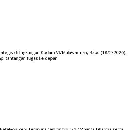
trategis di lingkungan Kodam VI/Mulawarman, Rabu (18/2/2026).
pi tantangan tugas ke depan.
 Batalyon Zeni Tempur (Danyonzipur) 17/Ananta Dharma serta