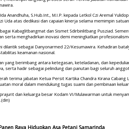
mawira.
Uda Anandhuha, S.Hub.Int., M.I.P. kepada Letkol Czi Aremal Yulid
zi Uda atas dedikasi dan capaian kinerja selama memimpin satuan
bagai Kabaglitbangmat dan Sismet Sdirbinlitbang Pusziad. Semen
serta menghadirkan inovasi demi meningkatkan profesionalisme 
smi dilantik sebagai Danyonarmed 22/Kesumawira. Kehadiran bata
abilitas keamanan nasional.
 yang berimbang antara ketegasan, keteladanan, dan kepedulia
serta hadir sebagai pelindung dan panutan bagi seluruh anggot
serah terima jabatan Ketua Persit Kartika Chandra Kirana Cabang
uatan moral dalam mendukung tugas suami dan pembinaan keluar
prajurit dan keluarga besar Kodam VI/Mulawarman untuk menyam
(din)
 Panen Raya Hidupkan Asa Petani Samarinda