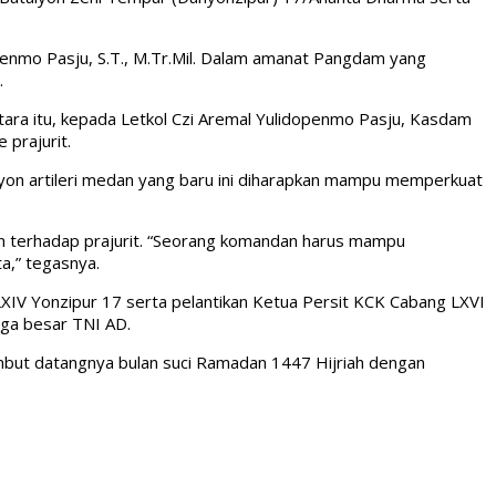
openmo Pasju, S.T., M.Tr.Mil. Dalam amanat Pangdam yang
.
tara itu, kepada Letkol Czi Aremal Yulidopenmo Pasju, Kasdam
prajurit.
lyon artileri medan yang baru ini diharapkan mampu memperkuat
n terhadap prajurit. “Seorang komandan harus mampu
a,” tegasnya.
 LXIV Yonzipur 17 serta pelantikan Ketua Persit KCK Cabang LXVI
ga besar TNI AD.
but datangnya bulan suci Ramadan 1447 Hijriah dengan