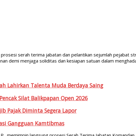
rosesi serah terima jabatan dan pelantikan sejumlah pejabat s
nan demi menjaga soliditas dan kesiapan satuan dalam menghada
dah Lahirkan Talenta Muda Berdaya Saing
 Pencak Silat Balikpapan Open 2026
jib Pajak Diminta Segera Lapor
sipasi Gangguan Kamtibmas
I.P., memimpin langsung prosesi Serah Terima Jabatan Komandan