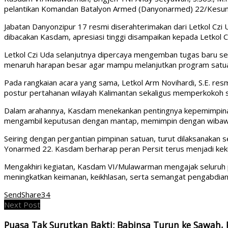
pelantikan Komandan Batalyon Armed (Danyonarmed) 22/Kesu
Jabatan Danyonzipur 17 resmi diserahterimakan dari Letkol Czi 
dibacakan Kasdam, apresiasi tinggi disampaikan kepada Letkol C
Letkol Czi Uda selanjutnya dipercaya mengemban tugas baru se
menaruh harapan besar agar mampu melanjutkan program satuan 
Pada rangkaian acara yang sama, Letkol Arm Novihardi, S.E. re
postur pertahanan wilayah Kalimantan sekaligus memperkokoh st
Dalam arahannya, Kasdam menekankan pentingnya kepemimpinan
mengambil keputusan dengan mantap, memimpin dengan wibawa, 
Seiring dengan pergantian pimpinan satuan, turut dilaksanakan 
Yonarmed 22. Kasdam berharap peran Persit terus menjadi kek
Mengakhiri kegiatan, Kasdam VI/Mulawarman mengajak seluruh 
meningkatkan keimanan, keikhlasan, serta semangat pengabdian.
Send
Share
34
Next Post
Puasa Tak Surutkan Bakti: Babinsa Turun ke Sawah,