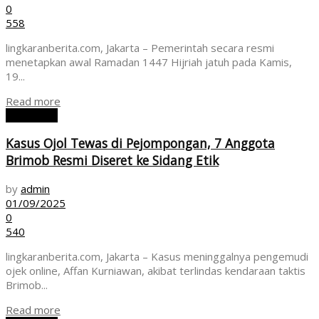
0
558
lingkaranberita.com, Jakarta – Pemerintah secara resmi
menetapkan awal Ramadan 1447 Hijriah jatuh pada Kamis,
19...
Read more
NASIONAL
Kasus Ojol Tewas di Pejompongan, 7 Anggota
Brimob Resmi Diseret ke Sidang Etik
by
admin
01/09/2025
0
540
lingkaranberita.com, Jakarta – Kasus meninggalnya pengemudi
ojek online, Affan Kurniawan, akibat terlindas kendaraan taktis
Brimob...
Read more