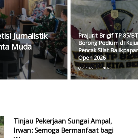
i Jurnalistik
Prajurit Brigif TP 85/B
Borong Podium di Keju
enta Muda
Pencak Silat Balikpapa
Open 2026
28/04/2026
609
Tinjau Pekerjaan Sungai Ampal,
Irwan: Semoga Bermanfaat bagi