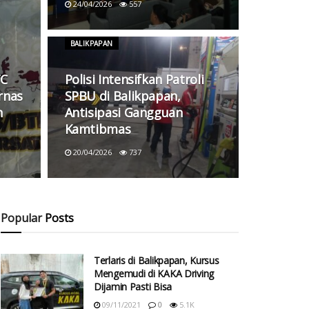
24/04/2026
557
BALIKPAPAN
TC
Polisi Intensifkan Patroli
rnas
SPBU di Balikpapan,
n
Antisipasi Gangguan
Kamtibmas
20/04/2026
737
Popular
Posts
Terlaris di Balikpapan, Kursus
Mengemudi di KAKA Driving
Dijamin Pasti Bisa
09/11/2021
0
5.1K