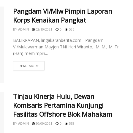
Pangdam VI/Mlw Pimpin Laporan
Korps Kenaikan Pangkat
BY
ADMIN
02/10/2021
0
536
BALIKPAPAN, lingakaranberita.com - Pangdam
VI/Mulawarman Mayjen TNI Heri Wiranto,. M. M., M. Tr
(Han) memimpin...
READ MORE
Tinjau Kinerja Hulu, Dewan
Komisaris Pertamina Kunjungi
Fasilitas Offshore Blok Mahakam
BY
ADMIN
30/09/2021
0
538