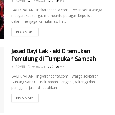
BY
ADMIN
11/10/2021
0
542
BALIKPAPAN, lingkaranberita.com - Peran serta warga
masyarakat sangat membantu petugas Kepolisian
dalam menjaga Kamtibmas. Hal...
READ MORE
Jasad Bayi Laki-laki Ditemukan
Pemulung di Tumpukan Sampah
BY
ADMIN
09/10/2021
0
545
BALIKPAPAN, lingkaranberita.com - Warga sekitaran
Gunung Sari Ulu, Balikpapan Tengah (Balteng) dan
pengguna jalan dihebohkan...
READ MORE