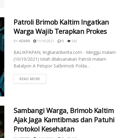
Patroli Brimob Kaltim Ingatkan
Warga Wajib Terapkan Prokes
BY
ADMIN
11/10/2021
0
543
BALIKPAPAN, lingkaranberita.com - Minggu malam
(10/10/2021) telah dilaksanakan Patroli malam
Batalyon A Pelopor Satbrimob Polda...
READ MORE
Sambangi Warga, Brimob Kaltim
Ajak Jaga Kamtibmas dan Patuhi
Protokol Kesehatan