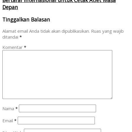
Bertaraf Internasional untuk Cetak Atlet Masa
Depan
Tinggalkan Balasan
Alamat email Anda tidak akan dipublikasikan.
Ruas yang wajib
ditandai
*
Komentar
*
Nama
*
Email
*